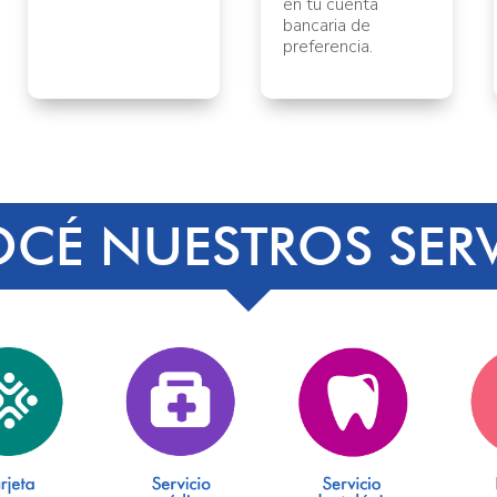
en tu cuenta
bancaria de
preferencia.
CÉ NUESTROS SERV