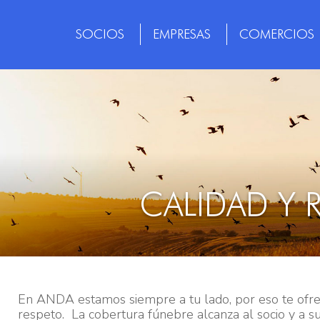
SOCIOS
EMPRESAS
COMERCIOS
CALIDAD Y 
En ANDA estamos siempre a tu lado, por eso te ofrec
respeto. La cobertura fúnebre alcanza al socio y a s