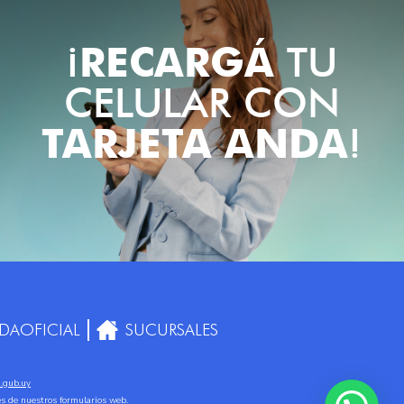
¡
RECARGÁ
TU
CELULAR CON
TARJETA ANDA
!
DAOFICIAL
SUCURSALES
.gub.uy
vés de nuestros
formularios web
.