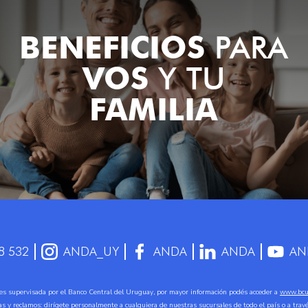
BENEFICIOS
PARA
VOS
Y TU
FAMILIA
8 532
ANDA_UY
ANDA
ANDA
AN
 supervisada por el Banco Central del Uruguay, por mayor información podés acceder a
www.bcu
tas y reclamos: dirígete personalmente a cualquiera de nuestras sucursales de todo el país o a tra