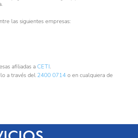
.
entre las siguientes empresas:
esas afiliadas a
CETI
.
rlo a través del
2400 0714
o en cualquiera de
ICIOS