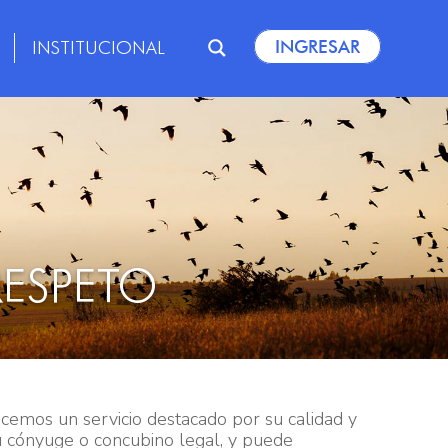
INGRESAR
INSTITUCIONAL
RESPETO
emos un servicio destacado por su calidad y
u cónyuge o concubino legal, y puede