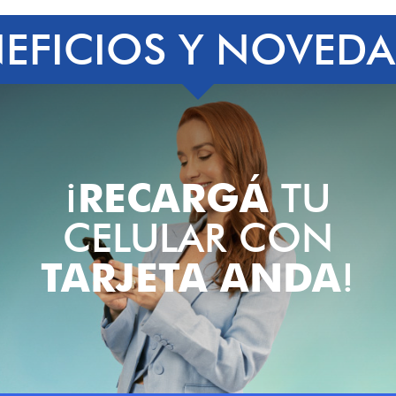
EFICIOS Y NOVED
¡
RECARGÁ
TU
CELULAR CON
TARJETA ANDA
!