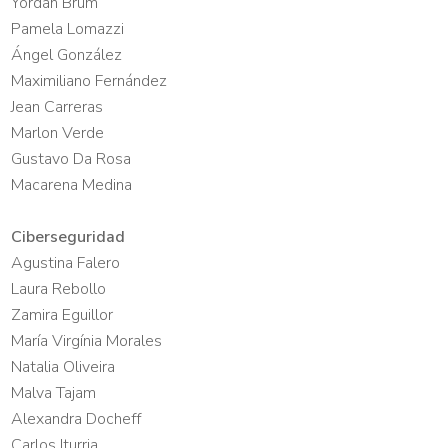
Yordan Brum
Pamela Lomazzi
Ángel González
Maximiliano Fernández
Jean Carreras
Marlon Verde
Gustavo Da Rosa
Macarena Medina
Ciberseguridad
Agustina Falero
Laura Rebollo
Zamira Eguillor
María Virgínia Morales
Natalia Oliveira
Malva Tajam
Alexandra Docheff
Carlos Iturria