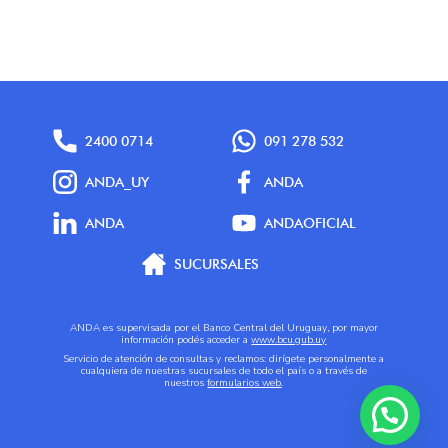
2400 0714
091 278 532
ANDA_UY
ANDA
ANDA
ANDAOFICIAL
SUCURSALES
ANDA es supervisada por el Banco Central del Uruguay, por mayor
información podés acceder a
www.bcu.gub.uy
Servicio de atención de consultas y reclamos: dirígete personalmente a
cualquiera de nuestras sucursales de todo el país o a través de
nuestros
formularios web
.