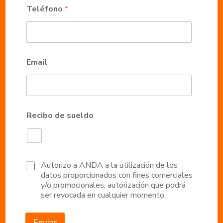
Teléfono
*
Email
Recibo de sueldo
A
Autorizo a ANDA a la utilización de los
u
datos proporcionados con fines comerciales
t
y/o promocionales, autorización que podrá
o
ser revocada en cualquier momento.
r
i
z
Enviar