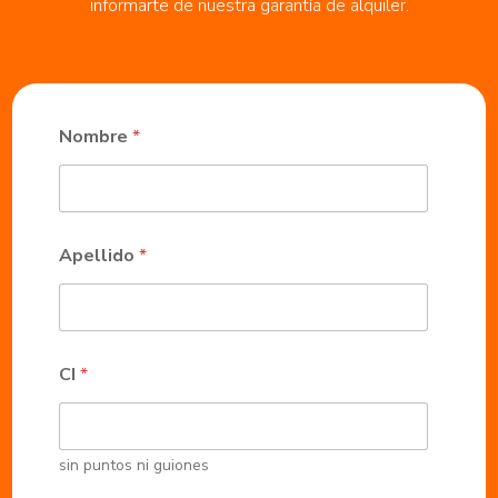
informarte de nuestra garantía de alquiler.
Nombre
*
Apellido
*
CI
*
sin puntos ni guiones