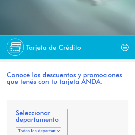
Tarjeta de Crédito
Conocé los descuentos y promociones
que tenés con tu tarjeta ANDA:
Seleccionar
departamento