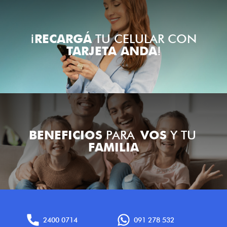
¡
RECARGÁ
TU CELULAR CON
TARJETA ANDA
!
BENEFICIOS
PARA
VOS
Y TU
FAMILIA
2400 0714
091 278 532